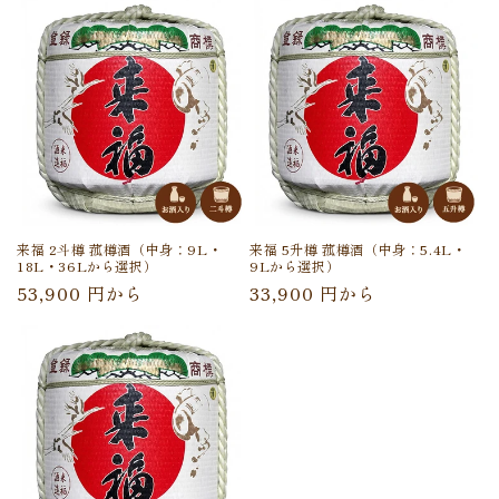
価
価
格
格
来福 2斗樽 菰樽酒（中身：9L・
来福 5升樽 菰樽酒（中身：5.4L・
18L・36Lから選択）
9Lから選択）
通
通
53,900 円から
33,900 円から
常
常
価
価
格
格