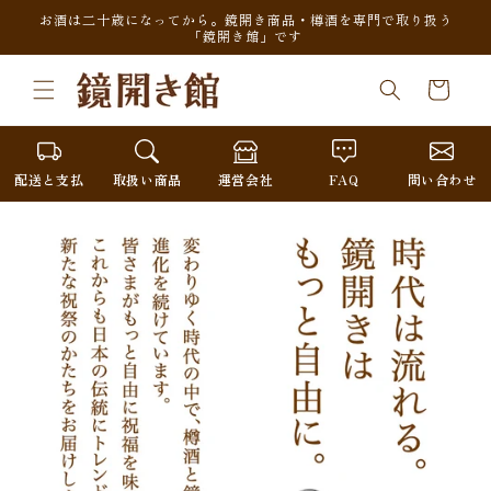
コンテンツに進
お酒は二十歳になってから。鏡開き商品・樽酒を専門で取り扱う
む
「鏡開き館」です
カ
ー
ト
配送と支払
取扱い商品
運営会社
FAQ
問い合わせ