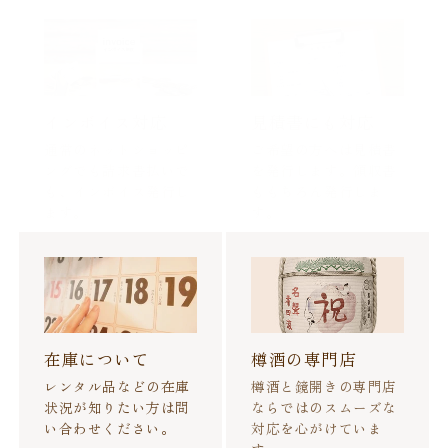
インボイス対応
見積書にも対応
通常のネットショッピ
ご希望の方へは見積書
ングでも請求書払いで
を発行します。領収書
も、インボイス発行し
ももちろん発行しま
ます。
す。
在庫について
樽酒の専門店
レンタル品などの在庫
樽酒と鏡開きの専門店
状況が知りたい方は問
ならではのスムーズな
い合わせください。
対応を心がけていま