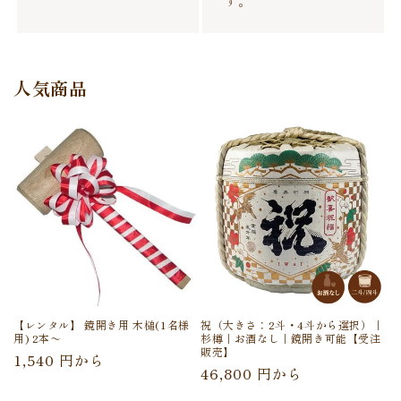
す。
人気商品
【レンタル】 鏡開き用 木槌(1名様
祝（大きさ：2斗・4斗から選択）｜
用) 2本〜
杉樽｜お酒なし｜鏡開き可能【受注
販売】
通
1,540 円から
通
46,800 円から
常
常