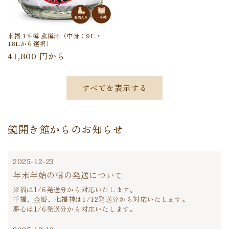
来福 1斗樽 菰樽酒（中身：9L・
18Lから選択）
通
41,800 円から
常
価
すべてを表示する
格
鏡開き館からのお知らせ
2025-12-23
年末年始の樽の発送について
来福は1/6発送分から対応いたします。
千福、金婚、七福神は1/12発送分から対応いたします。
夢心は1/6発送分から対応いたします。