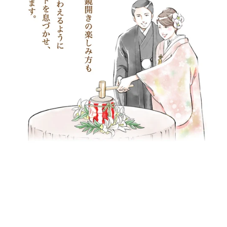
来福（来福酒造）
千福（三宅本店）
夢心（夢心酒造）
鏡開き用レンタル品
鏡開き用小物（購入
お酒なしの樽
オリジナル樽・名入れ
品）
お値頃な樽酒
デザイン樽
1斗までの小さい樽
2斗樽酒
4斗樽酒
ディスプレイ用飾り樽