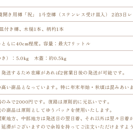
鏡開き用樽「祝」 1斗空樽（ステンレス受け皿入） 2泊3日
皿付き樽、木槌1本、柄杓1本
ともに40cm程度。容量：最大7リットル
）：5.0kg 木蓋：約0.5kg
ら発送するため在庫があれば2営業日後の発送が可能です。
の高い商品となっています。特に年末年始・秋頃は混みあい
のみで2000円です。復路は原則的に元払いです。
送の商品は原則としてゆうパックを使用いたします。
関東地方、中部地方は発送日の翌日着、それ以外は翌々日着
り延滞がございますので余裕を持ってご注文いただけますよ