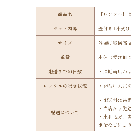
商品名
【レンタル】 
セット内容
蓋付き1斗受け
サイズ
外装は縦横高さ
重量
本体（受け皿つき
配送までの日数
・原則当店か
レンタルの空き状況
・非常に人気
・配送料は往路
・当店から発
配送について
・東北地方、
事情などによ