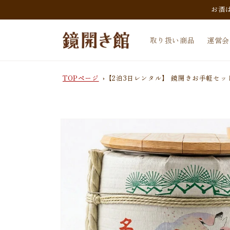
コンテンツに進
お酒
む
取り扱い商品
運営会
TOPページ
【2泊3日レンタル】 鏡開きお手軽セッ
商品情報にスキ
ップ