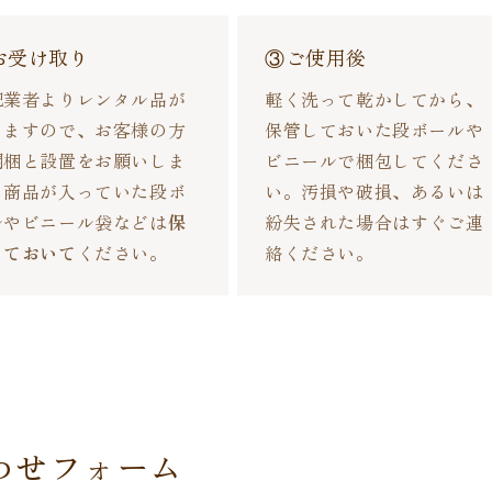
お受け取り
③ご使用後
配業者よりレンタル品が
軽く洗って乾かしてから、
きますので、お客様の方
保管しておいた段ボールや
開梱と設置をお願いしま
ビニールで梱包してくださ
。商品が入っていた段ボ
い。汚損や破損、あるいは
ルやビニール袋などは
保
紛失された場合はすぐご連
しておいて
ください。
絡ください。
わせフォーム