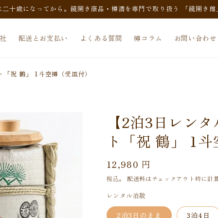
は二十歳になってから。鏡開き商品・樽酒を専門で取り扱う 「鏡開き館
社
配送とお支払い
よくある質問
樽コラム
お問い合わせ
ト「祝 鶴」 1斗空樽（受皿付）
【2泊3日レンタ
ト「祝 鶴」 1
通
12,980 円
常
税込。
配送料
はチェックアウト時に計
価
レンタル泊数
格
2泊3日のまま
3泊4日