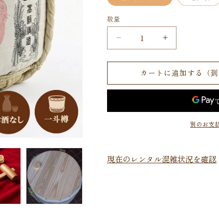
数量
【2
【2
泊
泊
3
3
カートに追加する（到
日
日
レ
レ
ン
ン
タ
タ
ル】
ル】
別のお支
鏡
鏡
開
開
現在のレンタル混雑状況を確認
き
き
お
お
手
手
軽
軽
セ
セ
ッ
ッ