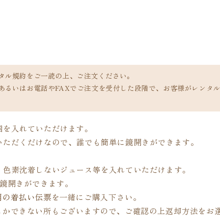
ト
ト
「祝
「祝
鶴」
鶴」
1
1
斗
斗
空
空
タル規約
をご一読の上、ご注文ください。
樽
樽
あるいはお電話やFAXでご注文を受付した段階で、お客様がレンタ
（受
（受
皿
皿
付）
付）
の
の
酒を入れていただけます。
数
数
いただくだけなので、誰でも簡単に鏡開きができます。
量
量
。
を
を
・色素沈着しないジュース等を入れていただけます。
減
増
に鏡開きができます。
ら
や
用の着払い伝票
を一緒にご購入下さい。
す
す
しかできない所もございますので、ご確認の上返却方法をお