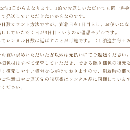
は2泊3日からとなります。1泊でお返しいただいても同一料
して発送していただきたいからなのです。
の日数カウント方法ですが、到着日を1日目とし、お使いにな
出ししていただく日が3日目というのが理想モデルです。
てレンタル日数は延ばすことが可能です。（１泊追加毎＋20
をお買い求めいただいた方以外は元払いにてご返送ください
の梱包材はすべて保管していただき、できる限り梱包の復元
べく復元しやすい梱包を心がけておりますので、到着時の梱
のご注意点やご返送先の説明書はレンタル品に同梱していま
てください。