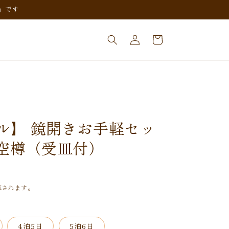
」です
ロ
カ
グ
ー
イ
ト
ン
ル】 鏡開きお手軽セッ
斗空樽（受皿付）
算されます。
4泊5日
5泊6日