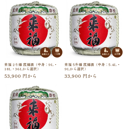
価
価
格
格
来福 2斗樽 菰樽酒（中身：9L・
来福 5升樽 菰樽酒（中身：5.4L・
18L・36Lから選択）
9Lから選択）
通
通
53,900 円から
33,900 円から
常
常
価
価
格
格