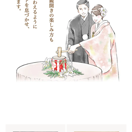
来福（来福酒造）
千福（三宅本店）
夢心（夢心酒造）
鏡開き用レンタル品
鏡開き用小物（購入
お酒なしの樽
オリジナル樽・名入れ
品）
お値頃な樽酒
デザイン樽
1斗までの小さい樽
2斗樽酒
4斗樽酒
ディスプレイ用飾り樽