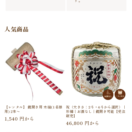
す。
人気商品
【レンタル】 鏡開き用 木槌(1名様
祝（大きさ：2斗・4斗から選択）｜
用) 2本〜
杉樽｜お酒なし｜鏡開き可能【受注
販売】
通
1,540 円から
通
46,800 円から
常
常