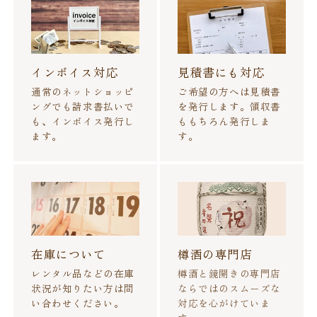
インボイス対応
見積書にも対応
通常のネットショッピ
ご希望の方へは見積書
ングでも請求書払いで
を発行します。領収書
も、インボイス発行し
ももちろん発行しま
ます。
す。
在庫について
樽酒の専門店
レンタル品などの在庫
樽酒と鏡開きの専門店
状況が知りたい方は問
ならではのスムーズな
い合わせください。
対応を心がけていま