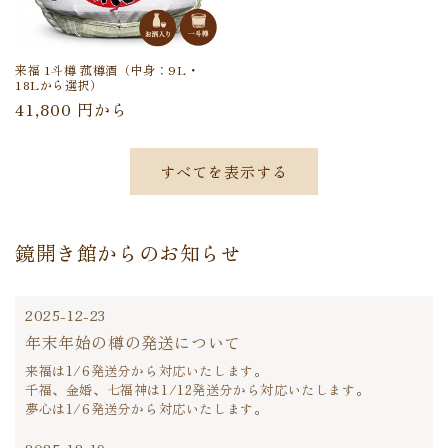
来福 1斗樽 菰樽酒（中身：9L・
18Lから選択）
通
41,800 円から
常
価
すべてを表示する
格
鏡開き館からのお知らせ
2025-12-23
年末年始の樽の発送について
来福は1/6発送分から対応いたします。
千福、金婚、七福神は1/12発送分から対応いたします。
夢心は1/6発送分から対応いたします。