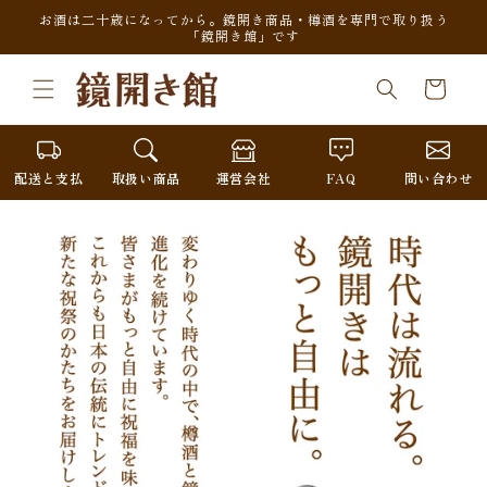
コンテンツに進
お酒は二十歳になってから。鏡開き商品・樽酒を専門で取り扱う
む
「鏡開き館」です
カ
ー
ト
配送と支払
取扱い商品
運営会社
FAQ
問い合わせ