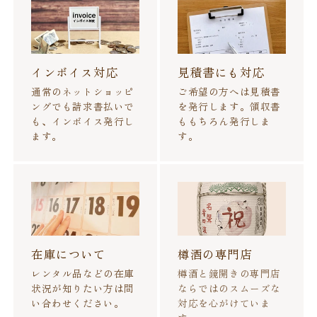
インボイス対応
見積書にも対応
通常のネットショッピ
ご希望の方へは見積書
ングでも請求書払いで
を発行します。領収書
も、インボイス発行し
ももちろん発行しま
ます。
す。
在庫について
樽酒の専門店
レンタル品などの在庫
樽酒と鏡開きの専門店
状況が知りたい方は問
ならではのスムーズな
い合わせください。
対応を心がけていま