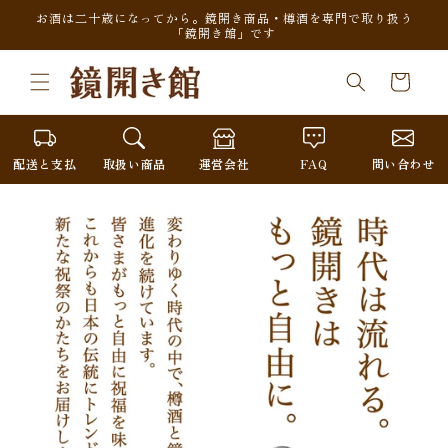
コンテンツに進
お酒は二十歳になってから。鏡開き商品・樽酒を専門で取り扱う
む
「鏡開き館」です
カ
ー
ト
配送と支払
取扱い商品
運営会社
FAQ
問い合わせ