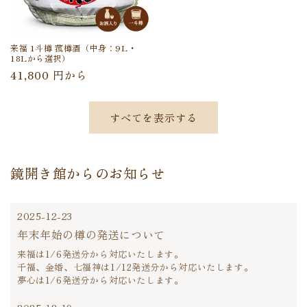
来福 1斗樽 菰樽酒（中身：9L・
18Lから選択）
通
41,800 円から
常
価
すべてを表示する
格
鏡開き館からのお知らせ
2025-12-23
年末年始の樽の発送について
来福は1/6発送分から対応いたします。
千福、金婚、七福神は1/12発送分から対応いたします。
夢心は1/6発送分から対応いたします。