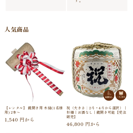
す。
人気商品
【レンタル】 鏡開き用 木槌(1名様
祝（大きさ：2斗・4斗から選択）｜
用) 2本〜
杉樽｜お酒なし｜鏡開き可能【受注
販売】
通
1,540 円から
通
46,800 円から
常
常