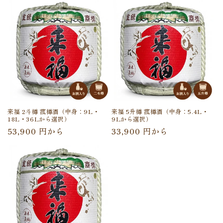
価
価
格
格
来福 2斗樽 菰樽酒（中身：9L・
来福 5升樽 菰樽酒（中身：5.4L・
18L・36Lから選択）
9Lから選択）
通
通
53,900 円から
33,900 円から
常
常
価
価
格
格