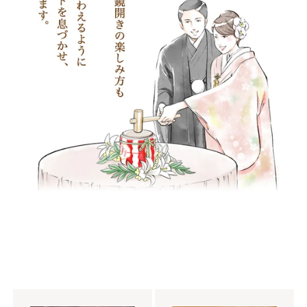
来福（来福酒造）
千福（三宅本店）
夢心（夢心酒造）
鏡開き用レンタル品
鏡開き用小物（購入
お酒なしの樽
オリジナル樽・名入れ
品）
お値頃な樽酒
デザイン樽
1斗までの小さい樽
2斗樽酒
4斗樽酒
ディスプレイ用飾り樽